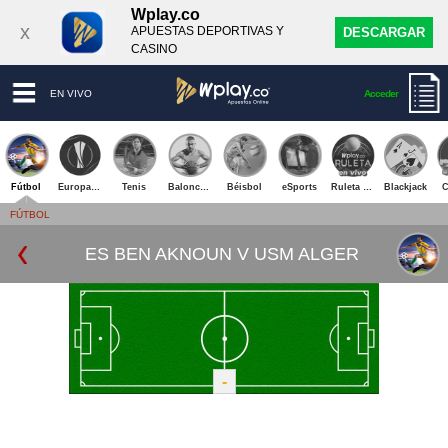
Wplay.co
x
APUESTAS DEPORTIVAS Y
DESCARGAR
CASINO
EN VIVO
Acceder
Fútbol
Europa League Clasifi
Tenis
Baloncesto
Béisbol
eSports
Ruleta Envivo
Blackjack
C
FÚTBOL
ES BEN AKNOUN V USM ALGER
-