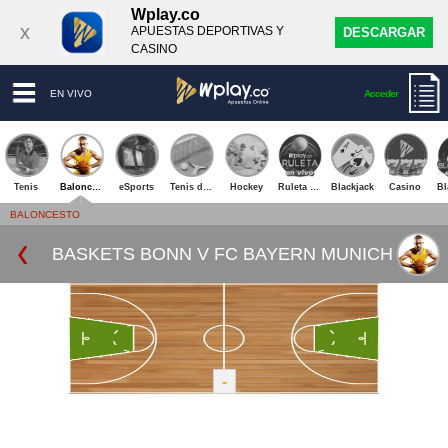
Wplay.co
x
APUESTAS DEPORTIVAS Y
DESCARGAR
CASINO
EN VIVO
Acceder
Tenis
Baloncesto
eSports
Tenis de Mesa
Hockey
Ruleta Envivo
Blackjack
Casino
BALONCESTO
BASKETS BONN V FC BAYERN MUNICH
-