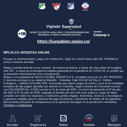
https://juegabien.wplay.co/
WPLAY.CO APUESTAS ONLINE
El juego es entretenimiento, juega con moderación, Jugar sin control causa adicción, Prohibida la
venta a menores de edad.
Wplay.co brinda atención a sus usuarios, de manera exclusiva, a través del chat online de la página
web 24/7, a causa de la emergencia sanitaria generada por la pandemia de COVID-19, es posible que
se presenten intermitencias en la comunicación.
Wplay.co es propiedad de AQUILA GLOBAL GROUP S.A.S, sociedad comercial con NIT 901001374-
2, domicilio principal en la ciudad de Medellín - Colombia, Calle 53 # 45 112 Piso 3 - Edificio
Colseguros , teléfono (574) 604 7016. Autorizada para operar juegos de suerte y azar en la modalidad
novedoso de tipo juegos operados por internet en Colombia, según Contrato de Concesión suscrito
con COLJUEGOS No. C2182 suscrito el 11 de Junio del 2025, con inicio de operación el 07 de julio
del 2025 al 07 de julio del 2030, asignado al dominio del sitio web
www.wplay.co
, luego de haber
cumplido con todos los requisitos y condiciones jurídico legales, financieras, técnicos y tecnológicos
y garantías exigidas para la cobertura del pago de premios y devolución de fondos de los jugadores,
demostrando principios de transparencia en la operación de juegos en la jurisdicción colombiana.
Términos y Condiciones
Acceder
Registrarse
Boleto
Roulette
Blackjack