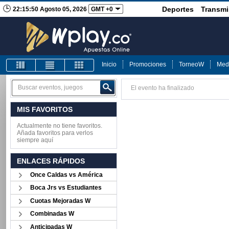
Deportes
Transmi
22:15:51 Agosto 05, 2026
GMT +0
Inicio
Promociones
TorneoW
Med
Buscar eventos, juegos
El evento ha finalizado
MIS FAVORITOS
Actualmente no tiene favoritos.
Añada favoritos para verlos
siempre aquí
ENLACES RÁPIDOS
Once Caldas vs América
Boca Jrs vs Estudiantes
Cuotas Mejoradas W
Combinadas W
Anticipadas W