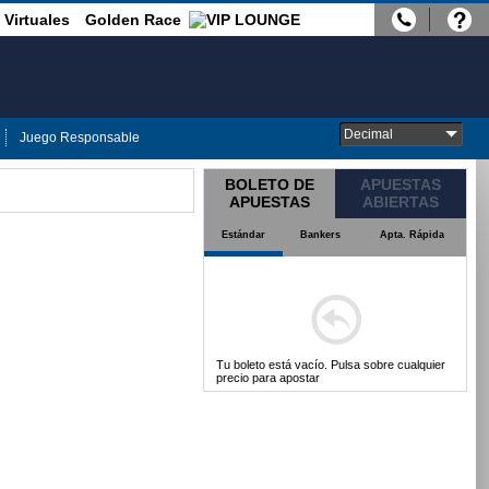
Virtuales
Golden Race
Decimal
Juego Responsable
BOLETO DE
APUESTAS
APUESTAS
ABIERTAS
Estándar
Bankers
Apta. Rápida
Tu boleto está vacío. Pulsa sobre cualquier
precio para apostar