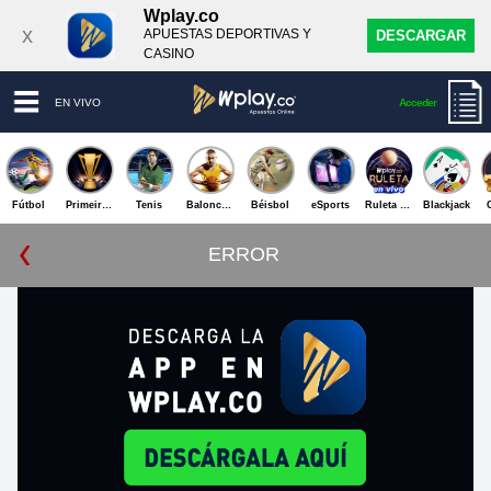
Wplay.co
x
APUESTAS DEPORTIVAS Y
DESCARGAR
CASINO
EN VIVO
Acceder
Fútbol
Primeira Liga
Tenis
Baloncesto
Béisbol
eSports
Ruleta Envivo
Blackjack
ERROR