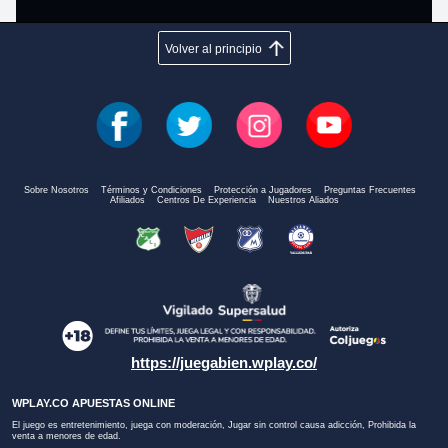
PRIMERA
A
Volver al principio
LIGA
ARGENTINA
BRASIL
SERIE
A
ESPORTS
Sobre Nosotros
Términos y Condiciones
Protección a Jugadores
Preguntas Frecuentes
Afiliados
Centros De Experiencia
Nuestros Aliados
TRANSMISIÓN
EN VIVO
PROMOCIONES
VIRTUALES
https://juegabien.wplay.co/
CALENDARIO
DEPORTIVO
WPLAY.CO APUESTAS ONLINE
CLUB
El juego es entretenimiento, juega con moderación, Jugar sin control causa adicción, Prohibida la
venta a menores de edad.