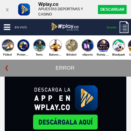
Wplay.co
x
APUESTAS DEPORTIVAS Y
DESCARGAR
CASINO
Cuenta
Buscar
EN VIVO
Acceder
Borrar
eventos,
Todos
juegos
REGÍSTRATE
Fútbol
Primera A
Tenis
Baloncesto
Béisbol
eSports
Ruleta Envivo
Blackjack
C
DEPORTES
ERROR
EN
VIVO
FÚTBOL
CASINO
SLOTS
CUOTAS
MEJORADAS