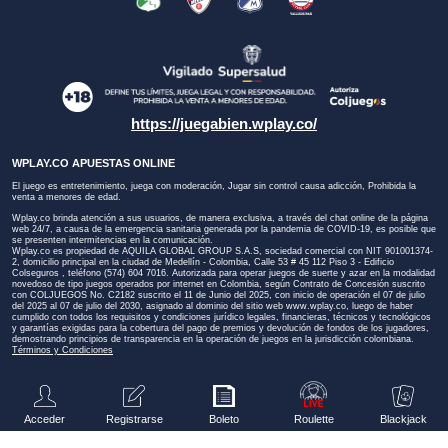
https://juegabien.wplay.co/
WPLAY.CO APUESTAS ONLINE
El juego es entretenimiento, juega con moderación, Jugar sin control causa adicción, Prohibida la
venta a menores de edad.
Wplay.co brinda atención a sus usuarios, de manera exclusiva, a través del chat online de la página
web 24/7, a causa de la emergencia sanitaria generada por la pandemia de COVID-19, es posible que
se presenten intermitencias en la comunicación.
Wplay.co es propiedad de AQUILA GLOBAL GROUP S.A.S, sociedad comercial con NIT 901001374-
2, domicilio principal en la ciudad de Medellín - Colombia, Calle 53 # 45 112 Piso 3 - Edificio
Colseguros , teléfono (574) 604 7016. Autorizada para operar juegos de suerte y azar en la modalidad
novedoso de tipo juegos operados por internet en Colombia, según Contrato de Concesión suscrito
con COLJUEGOS No. C2182 suscrito el 11 de Junio del 2025, con inicio de operación el 07 de julio
del 2025 al 07 de julio del 2030, asignado al dominio del sitio web
www.wplay.co
, luego de haber
cumplido con todos los requisitos y condiciones jurídico legales, financieras, técnicos y tecnológicos
y garantías exigidas para la cobertura del pago de premios y devolución de fondos de los jugadores,
demostrando principios de transparencia en la operación de juegos en la jurisdicción colombiana.
Términos y Condiciones
Acceder
Registrarse
Boleto
Roulette
Blackjack