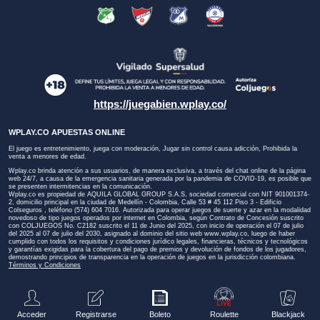
https://juegabien.wplay.co/
WPLAY.CO APUESTAS ONLINE
El juego es entretenimiento, juega con moderación, Jugar sin control causa adicción, Prohibida la
venta a menores de edad.
Wplay.co brinda atención a sus usuarios, de manera exclusiva, a través del chat online de la página
web 24/7, a causa de la emergencia sanitaria generada por la pandemia de COVID-19, es posible que
se presenten intermitencias en la comunicación.
Wplay.co es propiedad de AQUILA GLOBAL GROUP S.A.S, sociedad comercial con NIT 901001374-
2, domicilio principal en la ciudad de Medellín - Colombia, Calle 53 # 45 112 Piso 3 - Edificio
Colseguros , teléfono (574) 604 7016. Autorizada para operar juegos de suerte y azar en la modalidad
novedoso de tipo juegos operados por internet en Colombia, según Contrato de Concesión suscrito
con COLJUEGOS No. C2182 suscrito el 11 de Junio del 2025, con inicio de operación el 07 de julio
del 2025 al 07 de julio del 2030, asignado al dominio del sitio web
www.wplay.co
, luego de haber
cumplido con todos los requisitos y condiciones jurídico legales, financieras, técnicos y tecnológicos
y garantías exigidas para la cobertura del pago de premios y devolución de fondos de los jugadores,
demostrando principios de transparencia en la operación de juegos en la jurisdicción colombiana.
Términos y Condiciones
Acceder
Registrarse
Boleto
Roulette
Blackjack