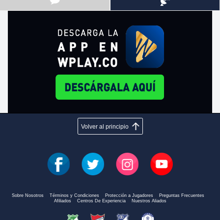
Volver al principio
Sobre Nosotros
Términos y Condiciones
Protección a Jugadores
Preguntas Frecuentes
Afiliados
Centros De Experiencia
Nuestros Aliados