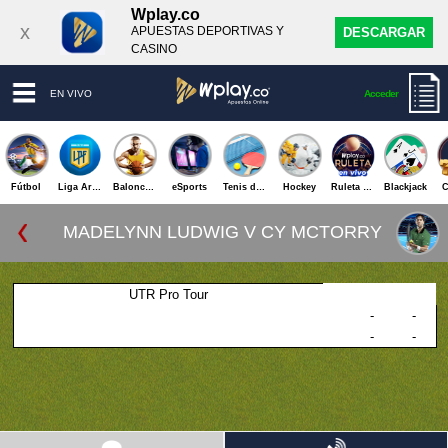
Wplay.co
x
APUESTAS DEPORTIVAS Y
DESCARGAR
CASINO
EN VIVO
Acceder
Fútbol
Liga Argentina
Baloncesto
eSports
Tenis de Mesa
Hockey
Ruleta Envivo
Blackjack
C
MADELYNN LUDWIG V CY MCTORRY
UTR Pro Tour
-
-
-
-