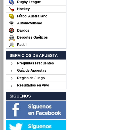
Biatlón Hombres
FIS World Cup
Francia - Ligue 1
Korea Masters - Individuales
PGA Tour
Rugby League
NPL Western Australia
Wales - FAW Championship
Australia - Queensland
Faroe Islands - 1. deild
Masculino
Ganador Final
UFC Fight Night - Rodriguez
Paraguay - Segunda Division
Noruega - Division 3
Clasificación General
Premier League
Ski Jumping Men
IBU World Cup
México - Liga MX
LIV Tour
vs Silva
Ganador Final
NRL
Suecia - Allsvenskan
Inglaterra - Southern South
Hockey
Copa del Grecia
Korea Masters - Individual
USA - USL Championship
Suecia - Allsvenskan
League
Australia - South Australia
IBU World Cup - 4x7.5 km
EE.UU - MLS
FIS World Cup
Mujeres
UFC 331 - Van vs Pantoja 2
The Open Championship
Ganador Final
Sweden - Elitettan
Super Liga
Apuesta Partido
Reserve League
Hungría - NB1
Mundial
Fútbol Australiano
Relay
USA - USL League One
Suecia - Superettan
Brasil - Serie A
Korea Masters - Men's
3ª Ronda 3 Balls
USA - National Soccer League
The PGA Championship
Ganador Final
Mundial
Australia - State League
Apuesta Partido
Islandia - Liga Premier
Ganador
Doubles
AFL
Automovilismo
USA - MLS Next Pro
Suecia - División 1
Panama - Liga Panamena
Women - Club Friendlies
US Open
Ganador Final
Australia - State League
Islandia - 1. División
Ganador Final
Korea Masters - Mujeres
AFL Women
Apuesta Partido
Suecia - Division 2
Formula 1
Dardos
UEFA - Nations League
Reserves
Dobles
Women International - Africa
US Masters
Islandia - 2. División
Ganador Final
Apuesta Partido
Cup of Nations
MotoGP
Futures - Ganador Gran
España - Copa Del Rey
Australia - U23
Modus Super Series
Deportes Gaélicos
Islandia - 3. Division
Premio
Presidents Cup
Ganador Final
UEFA CHAMPIONS LEAGUE
Alemania - DFB Pokal
Moto2
Futures - Ganador Gran
PDC - Campeonato del Mundo
Apuesta Partido
Fútbol
Padel
(MUJERES)
Israel - League Cup
Coche ganador
Premio
Ryder Cup
Ganador Final
Inglaterra - Championship
Moto3
Futures - Ganador Gran
Ganador
Hurling
Club Football
Premier Padel Tour
Kazajistán - Premier League
terminará en el podio
Ganador de Clasificatorios
Premio
Solheim Cup
Ganador Final
Inglaterra - League One
SERVICIOS DE APUESTA
NASCAR
Futures - Ganador Gran
Ganador
Camogie
Letonia - Virsliga
Ganador del Campeonato de
London - Partidos másculinos
Sprint Winner
Championship Ganador
Premio
Ganador Final
Inglaterra - League Two
Pilotos
Speedway
Carrera
Preguntas Frecuentes
Senior Camogie
Latvia - 1. Division
London - Partidos Femeninos
Championship Ganador
Championship Ganador
Championship
Inglaterra - National League
Constructors Championship
Nascar Cup Series
Mundial
Lituania 1 Lyga
Ganador
Guía de Apuestas
Club Hurling
Suecia - Allsvenskan
O'Reilly Auto Parts Series
Latvian Grand Prix
Moldova - Super Liga
Apuestas Encuentros
Reglas de Juego
Ganador
Escocia - Premiership
Temporada
World Championship Ganador
Holanda - Eredivisie
Escocia - League Cup
Resultados en Vivo
Constructors Apuestas
North Macedonia - First
Encuentros Temporada
Grecia - Super League
League
SÍGUENOS
UEFA - Euro 2028
Polonia - Ekstraklasa
Polonia - II liga
Polonia - III Liga
Portugal - Segunda Liga
Portugal - Liga Portugal 3
Rumanía - Liga 1