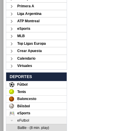
Primera A
Liga Argentina
ATP Montreal
eSports
MLB
Top Ligas Europa
Crear Apuesta
Calendario
Virtuales
DEPORTES
Fútbol
Américas
Tenis
Brasil
Colombia - Primera A
ATP
Baloncesto
Copa Libertadores
Mexico
Brasil - Serie A
WTA
Montreal - Sencillos
FIBA World Cup (Mujeres)
Béisbol
Copa Sudamericana
Brasil - Serie B
Competiciones UEFA
Liga MX
Montreal - Doubles
Challenger
Toronto - Sencillos
EE.UU
FIBA World Cup (Mujeres) -
EE.UU
eSports
Ganador
Argentina - Copa Argentina
Brasil - Serie C
Mexico - Liga de Expansion
España
UEFA - Super Copa
Warsaw 125K - Sencillos
UTR Pro Tour
Grodzisk Mazowiecki -
EuroLeague
WNBA
Japón
MLB
eFutbol
MX
Sencillos
Argentina - Liga Profesional
Copa Paulista
UEFA - CHAMPIONS LEAGUE
Reino Unido
Toronto - Doubles
La Liga
Tenis - Futuras
Kawaguchi - Individuales
NBA - Campeonato
España
EuroLeague (Men)
Minor League Baseball
Taiwan
NPB
Mexico - Liga MX Femenil
CLASIFICACION
Hagen - Sencillos
Battle - (8 min. play)
Masculino
Chile - Primera División
Segunda
Italia
Inglaterra - Community Shield
NBA - Conferencias
US Open - Hombres