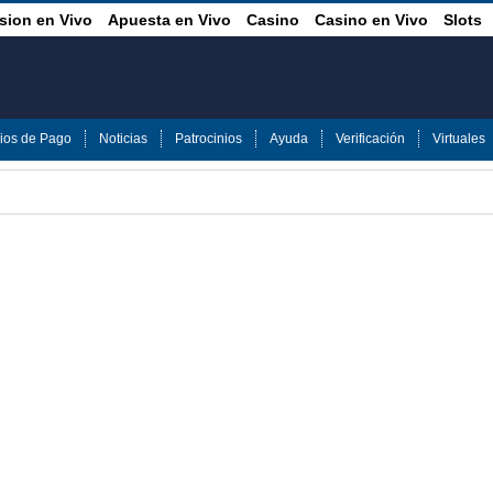
sion en Vivo
Apuesta en Vivo
Casino
Casino en Vivo
Slots
ios de Pago
Noticias
Patrocinios
Ayuda
Verificación
Virtuales