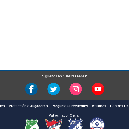
Síguenos en nuestras redes:
nes
Protección a Jugadores
Preguntas Frecuentes
Afiliados
Centros De
Patrocinador Oficial: