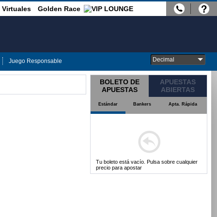
Virtuales
Golden Race
Decimal
Juego Responsable
BOLETO DE
APUESTAS
APUESTAS
ABIERTAS
Estándar
Bankers
Apta. Rápida
Tu boleto está vacío. Pulsa sobre cualquier
precio para apostar