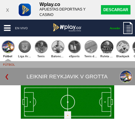
Wplay.co
x
APUESTAS DEPORTIVAS Y
DESCARGAR
CASINO
EN VIVO
Acceder
Fútbol
Liga Argentina
Tenis
Baloncesto
eSports
Tenis de Mesa
Ruleta Envivo
Blackjack
FÚTBOL
LEIKNIR REYKJAVIK V GROTTA
-