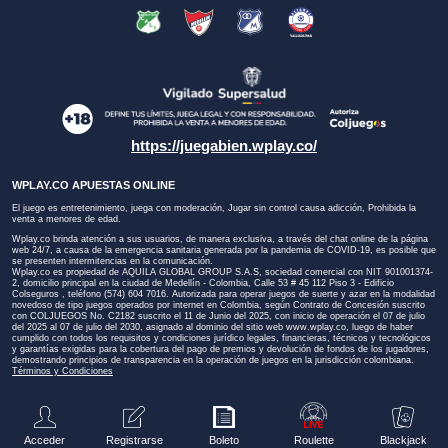
https://juegabien.wplay.co/
WPLAY.CO APUESTAS ONLINE
El juego es entretenimiento, juega con moderación, Jugar sin control causa adicción, Prohibida la
venta a menores de edad.
Wplay.co brinda atención a sus usuarios, de manera exclusiva, a través del chat online de la página
web 24/7, a causa de la emergencia sanitaria generada por la pandemia de COVID-19, es posible que
se presenten intermitencias en la comunicación.
Wplay.co es propiedad de AQUILA GLOBAL GROUP S.A.S, sociedad comercial con NIT 901001374-
2, domicilio principal en la ciudad de Medellín - Colombia, Calle 53 # 45 112 Piso 3 - Edificio
Colseguros , teléfono (574) 604 7016. Autorizada para operar juegos de suerte y azar en la modalidad
novedoso de tipo juegos operados por internet en Colombia, según Contrato de Concesión suscrito
con COLJUEGOS No. C2182 suscrito el 11 de Junio del 2025, con inicio de operación el 07 de julio
del 2025 al 07 de julio del 2030, asignado al dominio del sitio web
www.wplay.co
, luego de haber
cumplido con todos los requisitos y condiciones jurídico legales, financieras, técnicos y tecnológicos
y garantías exigidas para la cobertura del pago de premios y devolución de fondos de los jugadores,
demostrando principios de transparencia en la operación de juegos en la jurisdicción colombiana.
Términos y Condiciones
Acceder
Registrarse
Boleto
Roulette
Blackjack