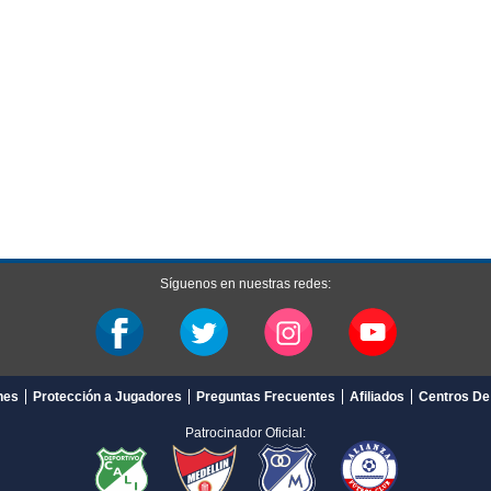
Síguenos en nuestras redes:
nes
Protección a Jugadores
Preguntas Frecuentes
Afiliados
Centros De
Patrocinador Oficial: