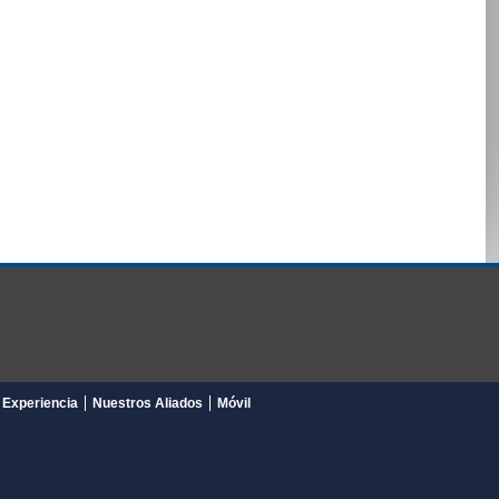
 Experiencia
Nuestros Aliados
Móvil