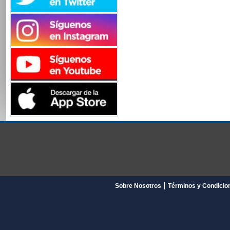
Ucrania - Premier League
Sobre Nosotros
Términos y Condicio