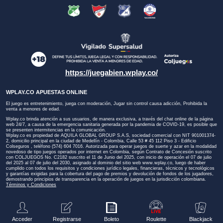
https://juegabien.wplay.co/
WPLAY.CO APUESTAS ONLINE
El juego es entretenimiento, juega con moderación, Jugar sin control causa adicción, Prohibida la
venta a menores de edad.
Wplay.co brinda atención a sus usuarios, de manera exclusiva, a través del chat online de la página
web 24/7, a causa de la emergencia sanitaria generada por la pandemia de COVID-19, es posible que
se presenten intermitencias en la comunicación.
Wplay.co es propiedad de AQUILA GLOBAL GROUP S.A.S, sociedad comercial con NIT 901001374-
2, domicilio principal en la ciudad de Medellín - Colombia, Calle 53 # 45 112 Piso 3 - Edificio
Colseguros , teléfono (574) 604 7016. Autorizada para operar juegos de suerte y azar en la modalidad
novedoso de tipo juegos operados por internet en Colombia, según Contrato de Concesión suscrito
con COLJUEGOS No. C2182 suscrito el 11 de Junio del 2025, con inicio de operación el 07 de julio
del 2025 al 07 de julio del 2030, asignado al dominio del sitio web
www.wplay.co
, luego de haber
cumplido con todos los requisitos y condiciones jurídico legales, financieras, técnicos y tecnológicos
y garantías exigidas para la cobertura del pago de premios y devolución de fondos de los jugadores,
demostrando principios de transparencia en la operación de juegos en la jurisdicción colombiana.
Términos y Condiciones
Acceder
Registrarse
Boleto
Roulette
Blackjack