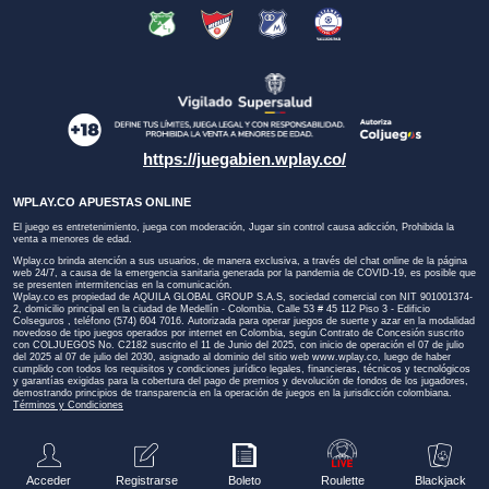
https://juegabien.wplay.co/
WPLAY.CO APUESTAS ONLINE
El juego es entretenimiento, juega con moderación, Jugar sin control causa adicción, Prohibida la
venta a menores de edad.
Wplay.co brinda atención a sus usuarios, de manera exclusiva, a través del chat online de la página
web 24/7, a causa de la emergencia sanitaria generada por la pandemia de COVID-19, es posible que
se presenten intermitencias en la comunicación.
Wplay.co es propiedad de AQUILA GLOBAL GROUP S.A.S, sociedad comercial con NIT 901001374-
2, domicilio principal en la ciudad de Medellín - Colombia, Calle 53 # 45 112 Piso 3 - Edificio
Colseguros , teléfono (574) 604 7016. Autorizada para operar juegos de suerte y azar en la modalidad
novedoso de tipo juegos operados por internet en Colombia, según Contrato de Concesión suscrito
con COLJUEGOS No. C2182 suscrito el 11 de Junio del 2025, con inicio de operación el 07 de julio
del 2025 al 07 de julio del 2030, asignado al dominio del sitio web
www.wplay.co
, luego de haber
cumplido con todos los requisitos y condiciones jurídico legales, financieras, técnicos y tecnológicos
y garantías exigidas para la cobertura del pago de premios y devolución de fondos de los jugadores,
demostrando principios de transparencia en la operación de juegos en la jurisdicción colombiana.
Términos y Condiciones
Acceder
Registrarse
Boleto
Roulette
Blackjack