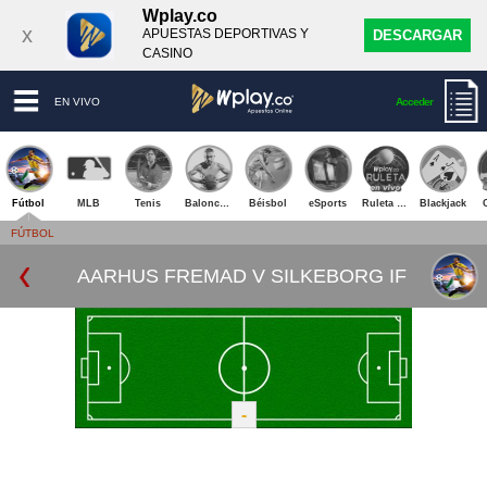
Wplay.co
x
APUESTAS DEPORTIVAS Y
DESCARGAR
CASINO
EN VIVO
Acceder
Fútbol
MLB
Tenis
Baloncesto
Béisbol
eSports
Ruleta Envivo
Blackjack
FÚTBOL
AARHUS FREMAD V SILKEBORG IF
-