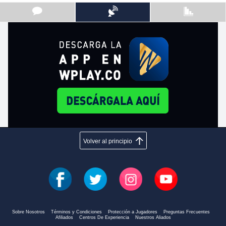
Volver al principio
Sobre Nosotros
Términos y Condiciones
Protección a Jugadores
Preguntas Frecuentes
Afiliados
Centros De Experiencia
Nuestros Aliados