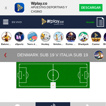
Wplay.co
x
APUESTAS DEPORTIVAS Y
DESCARGAR
CASINO
EN VIVO
Acceder
Baloncesto
eSports
Tenis de Mesa
Hockey
Voleibol de Playa
Ruleta Envivo
Blackjack
Casino
DENMARK SUB 19 V ITALIA SUB 19
-