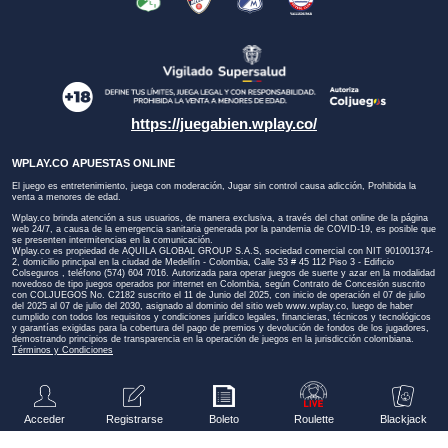
https://juegabien.wplay.co/
WPLAY.CO APUESTAS ONLINE
El juego es entretenimiento, juega con moderación, Jugar sin control causa adicción, Prohibida la
venta a menores de edad.
Wplay.co brinda atención a sus usuarios, de manera exclusiva, a través del chat online de la página
web 24/7, a causa de la emergencia sanitaria generada por la pandemia de COVID-19, es posible que
se presenten intermitencias en la comunicación.
Wplay.co es propiedad de AQUILA GLOBAL GROUP S.A.S, sociedad comercial con NIT 901001374-
2, domicilio principal en la ciudad de Medellín - Colombia, Calle 53 # 45 112 Piso 3 - Edificio
Colseguros , teléfono (574) 604 7016. Autorizada para operar juegos de suerte y azar en la modalidad
novedoso de tipo juegos operados por internet en Colombia, según Contrato de Concesión suscrito
con COLJUEGOS No. C2182 suscrito el 11 de Junio del 2025, con inicio de operación el 07 de julio
del 2025 al 07 de julio del 2030, asignado al dominio del sitio web
www.wplay.co
, luego de haber
cumplido con todos los requisitos y condiciones jurídico legales, financieras, técnicos y tecnológicos
y garantías exigidas para la cobertura del pago de premios y devolución de fondos de los jugadores,
demostrando principios de transparencia en la operación de juegos en la jurisdicción colombiana.
Términos y Condiciones
Acceder
Registrarse
Boleto
Roulette
Blackjack