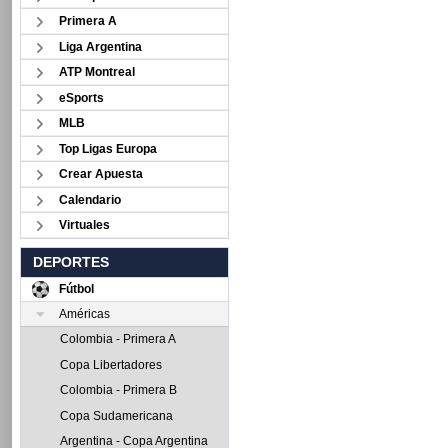
Primera A
Liga Argentina
ATP Montreal
eSports
MLB
Top Ligas Europa
Crear Apuesta
Calendario
Virtuales
DEPORTES
Fútbol
Américas
Colombia - Primera A
Copa Libertadores
Colombia - Primera B
Copa Sudamericana
Argentina - Copa Argentina