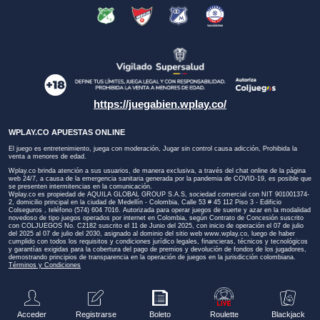
https://juegabien.wplay.co/
WPLAY.CO APUESTAS ONLINE
El juego es entretenimiento, juega con moderación, Jugar sin control causa adicción, Prohibida la
venta a menores de edad.
Wplay.co brinda atención a sus usuarios, de manera exclusiva, a través del chat online de la página
web 24/7, a causa de la emergencia sanitaria generada por la pandemia de COVID-19, es posible que
se presenten intermitencias en la comunicación.
Wplay.co es propiedad de AQUILA GLOBAL GROUP S.A.S, sociedad comercial con NIT 901001374-
2, domicilio principal en la ciudad de Medellín - Colombia, Calle 53 # 45 112 Piso 3 - Edificio
Colseguros , teléfono (574) 604 7016. Autorizada para operar juegos de suerte y azar en la modalidad
novedoso de tipo juegos operados por internet en Colombia, según Contrato de Concesión suscrito
con COLJUEGOS No. C2182 suscrito el 11 de Junio del 2025, con inicio de operación el 07 de julio
del 2025 al 07 de julio del 2030, asignado al dominio del sitio web
www.wplay.co
, luego de haber
cumplido con todos los requisitos y condiciones jurídico legales, financieras, técnicos y tecnológicos
y garantías exigidas para la cobertura del pago de premios y devolución de fondos de los jugadores,
demostrando principios de transparencia en la operación de juegos en la jurisdicción colombiana.
Términos y Condiciones
Acceder
Registrarse
Boleto
Roulette
Blackjack