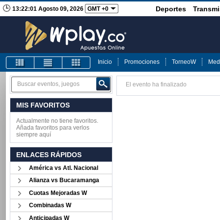
Deportes
Transmi
13:22:02 Agosto 09, 2026
GMT +0
Inicio
Promociones
TorneoW
Med
Buscar eventos, juegos
El evento ha finalizado
MIS FAVORITOS
Actualmente no tiene favoritos.
Añada favoritos para verlos
siempre aquí
ENLACES RÁPIDOS
América vs Atl. Nacional
Alianza vs Bucaramanga
Cuotas Mejoradas W
Combinadas W
Anticipadas W