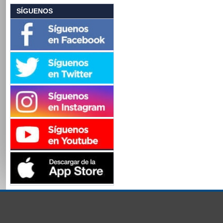
Polonia - II liga
SÍGUENOS
Polonia - III Liga
Portugal - Segunda Liga
Portugal - Liga Portugal 3
Rumanía - Liga 1
Rumania - Liga 2
Serbia - Super Liga
Serbia - Prva Liga
Eslovaquia - Super Liga
Eslovaquia - 2. Liga
Slovakia - 3. Liga
Eslovenia - Prva Liga
Slovenia - Division 2
Suiza - Super Liga
Switzerland - Promotion
League
Switzerland - Erste Liga
Turquía - TFF League 1
Ucrania - Premier League
Ukraine - Persha Liga