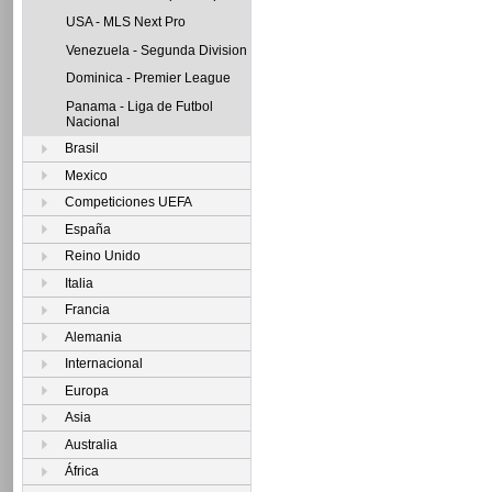
USA - MLS Next Pro
Venezuela - Segunda Division
Dominica - Premier League
Panama - Liga de Futbol
Nacional
Brasil
Mexico
Brasil - Serie A
Brasil - Serie B
Competiciones UEFA
Liga MX
Brasil - Serie C
Mexico - Liga de Expansion
España
UEFA - Super Copa
MX
Brasil - Campeonato Gaucho
UEFA - CHAMPIONS LEAGUE
Reino Unido
La Liga
2
Mexico - Liga MX Femenil
CLASIFICACION
Segunda
Italia
Inglaterra - Community Shield
Brazil - Campeonato Goiano 2
UEFA - Conference League
Clasificatorios
Inglaterra - Premier League
Francia
Serie A
Brazil - U20 Cups
UEFA - Europa League
Inglaterra - EFL Cup
Coppa Italia
Alemania
SUPER COPA
Copa Paulista
Clasificatorios
Inglaterra - Championship
Ligue 1
Internacional
SUPER COPA
Inglaterra - League One
Ligue 2
Bundesliga 1
Europa
CONCACAF U20
Inglaterra - League Two
Bundesliga 2
Leagues Cup
Asia
Portugal - Primeira Liga
Escocia - Premiership
Bundesliga 3
Holanda - Eerste Divisie
Australia
China - Super Liga
Escocia - League Cup
Regionalliga
Turquía - Super League
Japón - Liga J
África
Australia - FFA Cup
Wales - FAW Championship
Oberliga