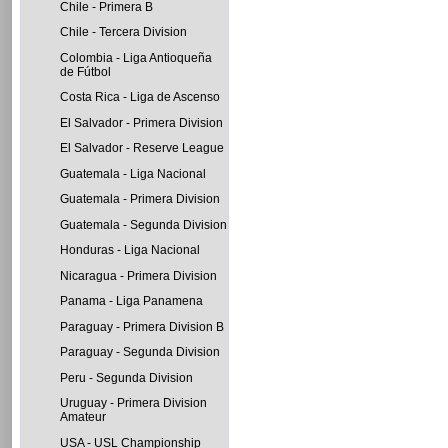
Chile - Primera B
Chile - Tercera Division
Colombia - Liga Antioqueña
de Fútbol
Costa Rica - Liga de Ascenso
El Salvador - Primera Division
El Salvador - Reserve League
Guatemala - Liga Nacional
Guatemala - Primera Division
Guatemala - Segunda Division
Honduras - Liga Nacional
Nicaragua - Primera Division
Panama - Liga Panamena
Paraguay - Primera Division B
Paraguay - Segunda Division
Peru - Segunda Division
Uruguay - Primera Division
Amateur
USA - USL Championship