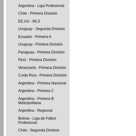
Argentina - Liga Profesional
Chile - Primera División
EE.UU - MLS
Uruguay - Segunda Division
Ecuador - Primera A
Uruguay - Primera División
Paraguay - Primera División
Perú - Primera División
Venezuela - Primera División
Costa Rica - Primera División
Argentina - Primera Nacional
Argentina - Primera C
Argentina - Primera B
Metropolitana
Argentina - Regional
Bolivia - Liga de Fútbol
Profesional
Chile - Segunda Division