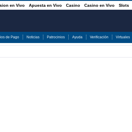
sion en Vivo
Apuesta en Vivo
Casino
Casino en Vivo
Slots
ios de Pago
Noticias
Patrocinios
Ayuda
Verificación
Virtuales