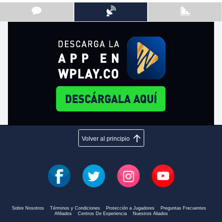
Volver al principio
Sobre Nosotros
Términos y Condiciones
Protección a Jugadores
Preguntas Frecuentes
Afiliados
Centros De Experiencia
Nuestros Aliados