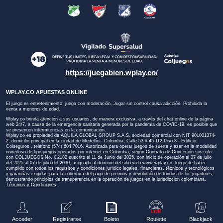
https://juegabien.wplay.co/
WPLAY.CO APUESTAS ONLINE
El juego es entretenimiento, juega con moderación, Jugar sin control causa adicción, Prohibida la
venta a menores de edad.
Wplay.co brinda atención a sus usuarios, de manera exclusiva, a través del chat online de la página
web 24/7, a causa de la emergencia sanitaria generada por la pandemia de COVID-19, es posible que
se presenten intermitencias en la comunicación.
Wplay.co es propiedad de AQUILA GLOBAL GROUP S.A.S, sociedad comercial con NIT 901001374-
2, domicilio principal en la ciudad de Medellín - Colombia, Calle 53 # 45 112 Piso 3 - Edificio
Colseguros , teléfono (574) 604 7016. Autorizada para operar juegos de suerte y azar en la modalidad
novedoso de tipo juegos operados por internet en Colombia, según Contrato de Concesión suscrito
con COLJUEGOS No. C2182 suscrito el 11 de Junio del 2025, con inicio de operación el 07 de julio
del 2025 al 07 de julio del 2030, asignado al dominio del sitio web
www.wplay.co
, luego de haber
cumplido con todos los requisitos y condiciones jurídico legales, financieras, técnicos y tecnológicos
y garantías exigidas para la cobertura del pago de premios y devolución de fondos de los jugadores,
demostrando principios de transparencia en la operación de juegos en la jurisdicción colombiana.
Términos y Condiciones
Acceder
Registrarse
Boleto
Roulette
Blackjack