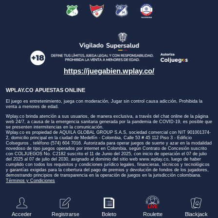
https://juegabien.wplay.co/
WPLAY.CO APUESTAS ONLINE
El juego es entretenimiento, juega con moderación, Jugar sin control causa adicción, Prohibida la
venta a menores de edad.
Wplay.co brinda atención a sus usuarios, de manera exclusiva, a través del chat online de la página
web 24/7, a causa de la emergencia sanitaria generada por la pandemia de COVID-19, es posible que
se presenten intermitencias en la comunicación.
Wplay.co es propiedad de AQUILA GLOBAL GROUP S.A.S, sociedad comercial con NIT 901001374-
2, domicilio principal en la ciudad de Medellín - Colombia, Calle 53 # 45 112 Piso 3 - Edificio
Colseguros , teléfono (574) 604 7016. Autorizada para operar juegos de suerte y azar en la modalidad
novedoso de tipo juegos operados por internet en Colombia, según Contrato de Concesión suscrito
con COLJUEGOS No. C2182 suscrito el 11 de Junio del 2025, con inicio de operación el 07 de julio
del 2025 al 07 de julio del 2030, asignado al dominio del sitio web
www.wplay.co
, luego de haber
cumplido con todos los requisitos y condiciones jurídico legales, financieras, técnicos y tecnológicos
y garantías exigidas para la cobertura del pago de premios y devolución de fondos de los jugadores,
demostrando principios de transparencia en la operación de juegos en la jurisdicción colombiana.
Términos y Condiciones
Acceder
Registrarse
Boleto
Roulette
Blackjack