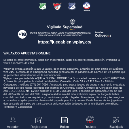
https://juegabien.wplay.co/
WPLAY.CO APUESTAS ONLINE
El juego es entretenimiento, juega con moderación, Jugar sin control causa adicción, Prohibida la
venta a menores de edad.
Wplay.co brinda atención a sus usuarios, de manera exclusiva, a través del chat online de la página
web 24/7, a causa de la emergencia sanitaria generada por la pandemia de COVID-19, es posible que
se presenten intermitencias en la comunicación.
Wplay.co es propiedad de AQUILA GLOBAL GROUP S.A.S, sociedad comercial con NIT 901001374-
2, domicilio principal en la ciudad de Medellín - Colombia, Calle 53 # 45 112 Piso 3 - Edificio
Colseguros , teléfono (574) 604 7016. Autorizada para operar juegos de suerte y azar en la modalidad
novedoso de tipo juegos operados por internet en Colombia, según Contrato de Concesión suscrito
con COLJUEGOS No. C2182 suscrito el 11 de Junio del 2025, con inicio de operación el 07 de julio
del 2025 al 07 de julio del 2030, asignado al dominio del sitio web
www.wplay.co
, luego de haber
cumplido con todos los requisitos y condiciones jurídico legales, financieras, técnicos y tecnológicos
y garantías exigidas para la cobertura del pago de premios y devolución de fondos de los jugadores,
demostrando principios de transparencia en la operación de juegos en la jurisdicción colombiana.
Términos y Condiciones
Acceder
Registrarse
Boleto
Roulette
Blackjack