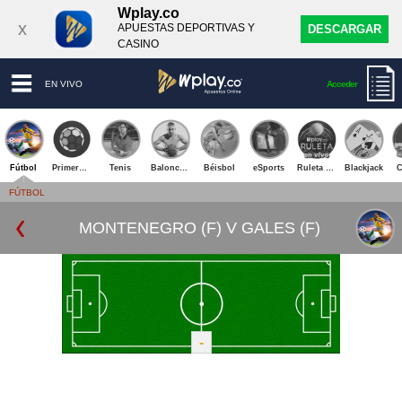
Wplay.co
x
APUESTAS DEPORTIVAS Y
DESCARGAR
CASINO
EN VIVO
Acceder
Fútbol
Primera A
Tenis
Baloncesto
Béisbol
eSports
Ruleta Envivo
Blackjack
C
FÚTBOL
MONTENEGRO (F) V GALES (F)
-