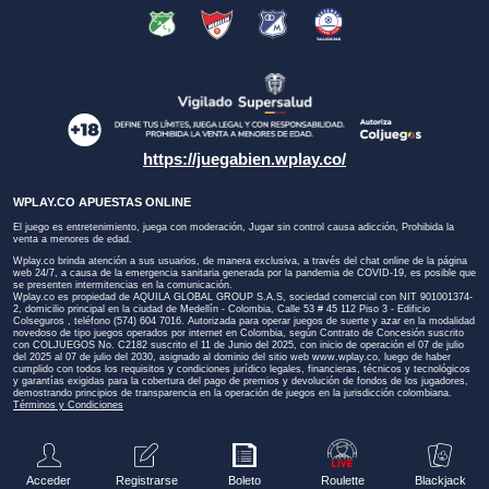
https://juegabien.wplay.co/
WPLAY.CO APUESTAS ONLINE
El juego es entretenimiento, juega con moderación, Jugar sin control causa adicción, Prohibida la
venta a menores de edad.
Wplay.co brinda atención a sus usuarios, de manera exclusiva, a través del chat online de la página
web 24/7, a causa de la emergencia sanitaria generada por la pandemia de COVID-19, es posible que
se presenten intermitencias en la comunicación.
Wplay.co es propiedad de AQUILA GLOBAL GROUP S.A.S, sociedad comercial con NIT 901001374-
2, domicilio principal en la ciudad de Medellín - Colombia, Calle 53 # 45 112 Piso 3 - Edificio
Colseguros , teléfono (574) 604 7016. Autorizada para operar juegos de suerte y azar en la modalidad
novedoso de tipo juegos operados por internet en Colombia, según Contrato de Concesión suscrito
con COLJUEGOS No. C2182 suscrito el 11 de Junio del 2025, con inicio de operación el 07 de julio
del 2025 al 07 de julio del 2030, asignado al dominio del sitio web
www.wplay.co
, luego de haber
cumplido con todos los requisitos y condiciones jurídico legales, financieras, técnicos y tecnológicos
y garantías exigidas para la cobertura del pago de premios y devolución de fondos de los jugadores,
demostrando principios de transparencia en la operación de juegos en la jurisdicción colombiana.
Términos y Condiciones
Acceder
Registrarse
Boleto
Roulette
Blackjack