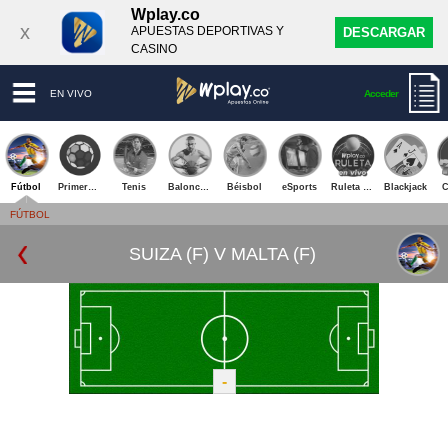
Wplay.co
x
APUESTAS DEPORTIVAS Y
DESCARGAR
CASINO
EN VIVO
Acceder
Fútbol
Primera A
Tenis
Baloncesto
Béisbol
eSports
Ruleta Envivo
Blackjack
C
FÚTBOL
SUIZA (F) V MALTA (F)
-