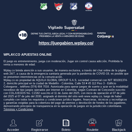
https://juegabien.wplay.co/
WPLAY.CO APUESTAS ONLINE
El juego es entretenimiento, juega con moderación, Jugar sin control causa adicción, Prohibida la
venta a menores de edad.
Wplay.co brinda atención a sus usuarios, de manera exclusiva, a través del chat online de la página
web 24/7, a causa de la emergencia sanitaria generada por la pandemia de COVID-19, es posible que
se presenten intermitencias en la comunicación.
Wplay.co es propiedad de AQUILA GLOBAL GROUP S.A.S, sociedad comercial con NIT 901001374-
2, domicilio principal en la ciudad de Medellín - Colombia, Calle 53 # 45 112 Piso 3 - Edificio
Colseguros , teléfono (574) 604 7016. Autorizada para operar juegos de suerte y azar en la modalidad
novedoso de tipo juegos operados por internet en Colombia, según Contrato de Concesión suscrito
con COLJUEGOS No. C2182 suscrito el 11 de Junio del 2025, con inicio de operación el 07 de julio
del 2025 al 07 de julio del 2030, asignado al dominio del sitio web
www.wplay.co
, luego de haber
cumplido con todos los requisitos y condiciones jurídico legales, financieras, técnicos y tecnológicos
y garantías exigidas para la cobertura del pago de premios y devolución de fondos de los jugadores,
demostrando principios de transparencia en la operación de juegos en la jurisdicción colombiana.
Términos y Condiciones
Acceder
Registrarse
Boleto
Roulette
Blackjack