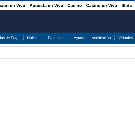
sion en Vivo
Apuesta en Vivo
Casino
Casino en Vivo
Slots
ios de Pago
Noticias
Patrocinios
Ayuda
Verificación
Virtuales