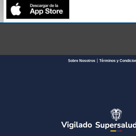
Sobre Nosotros
Términos y Condicio