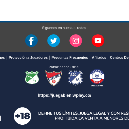
Síguenos en nuestras redes:
nes
Protección a Jugadores
Preguntas Frecuentes
Afiliados
Centros De
Patrocinador Oficial:
https://juegabien.wplay.co/