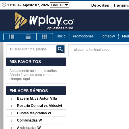
Deportes
Transmi
13:16:43 Agosto 07, 2026
GMT +0
Inicio
Promociones
TorneoW
Med
Buscar eventos, juegos
El evento ha finalizado
MIS FAVORITOS
Actualmente no tiene favoritos.
Añada favoritos para verlos
siempre aquí
ENLACES RÁPIDOS
Bayern M. vs Aston Villa
Rosario Central vs Aldosivi
Cuotas Mejoradas W
Combinadas W
Anticipadas W