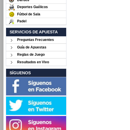
Latvia - 1. Division
UEFA - Euro 2028
US Masters
Ganador Final
Apuesta Partido
4th Round 18 Hole Matches
MotoGP
Panama - Liga de Futbol
Futures - Ganador Gran
Modus Super Series
Deportes Gaélicos
Lituania - A Lyga
Irlanda - Division Premier
Premio
Presidents Cup
Ganador Final
Nacional
4th Round Six Shooter
Moto2
Futures - Ganador Gran
PDC - Campeonato del Mundo
Apuesta Partido
Luxemburgo - División
Fútbol
Fútbol de Sala
Coche ganador
Premio
Ryder Cup
Ganador Final
Nacional
Moto3
Futures - Ganador Gran
Ganador
Hurling
Club Football
Argentina
Padel
terminará en el podio
Premio
Solheim Cup
Ganador Final
Moldova - Super Liga
NASCAR
Futures - Ganador Gran
Ganador
Camogie
Brasil
Ganador del Campeonato de
Primera Division
Premier Padel Tour
Premio
Ganador Final
Montenegro - Prva Liga
Pilotos
SERVICIOS DE APUESTA
IndyCar
Carrera
Senior Camogie
Brasil - Liga Futsal
London - Partidos másculinos
Championship
Constructors Championship
Holanda - Eredivisie
Nascar Cup Series
Speedway
Ganador
Preguntas Frecuentes
Ganador
Club Hurling
North Macedonia - First
Mundial
Apuestas Encuentros
Guía de Apuestas
League
Ganador
Temporada
Polonia - Ekstraklasa
Reglas de Juego
Constructors Apuestas
Encuentros Temporada
Polonia - I liga
Resultados en Vivo
Polonia - II liga
SÍGUENOS
Polonia - III Liga
Portugal - Segunda Liga
Portugal - Liga Portugal 3
Rumanía - Liga 1
Rumania - Liga 2
Serbia - Super Liga
Serbia - Prva Liga
Eslovaquia - Super Liga
Eslovaquia - 2. Liga