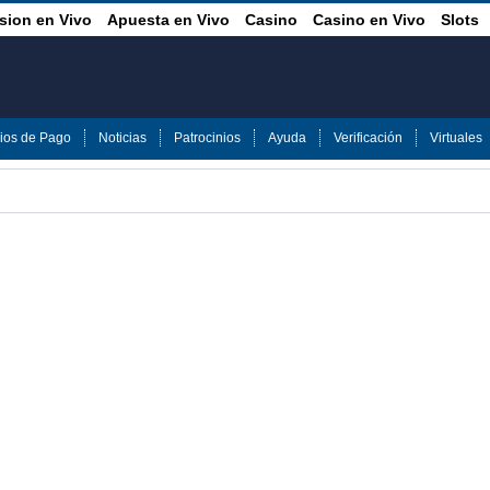
sion en Vivo
Apuesta en Vivo
Casino
Casino en Vivo
Slots
ios de Pago
Noticias
Patrocinios
Ayuda
Verificación
Virtuales