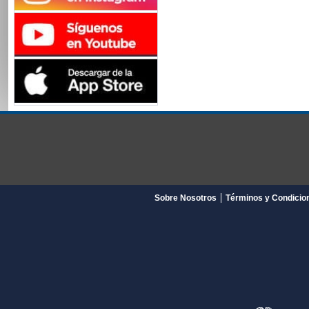
Slovakia - 3. Liga
Eslovenia - Prva Liga
Slovenia - Division 2
Suiza - Super Liga
Switzerland - Promotion
League
Switzerland - Erste Liga
Turquía - TFF League 1
Ucrania - Premier League
Ukraine - Persha Liga
Ukraine - Druha Liga
Poland - IV Liga
Sobre Nosotros
Términos y Condicio