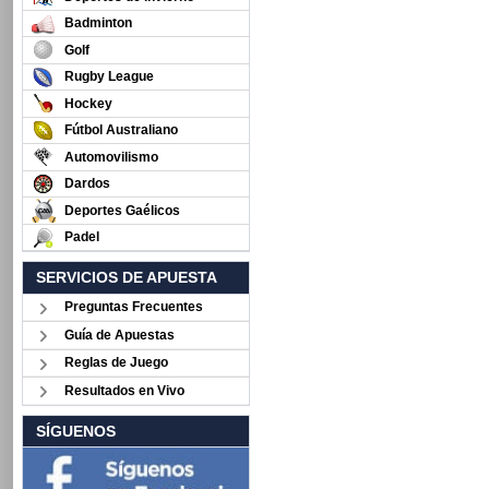
Inglaterra - EFL Cup
New Zealand NPC
Futuras
Hamburg (Mujeres)
Tour de France (Mujeres)
Clasificación General
Esquí­ Alpino Hombres
Badminton
Inglaterra - FA Cup
Torneo de las Seis Naciones
Apuesta Partido
Vuelta a Espana
Clasificación General
Esquí­ Alpino Mujeres
FIS World Cup
Internacional
Golf
Alemania - DFB Pokal
Rugby World Cup
Futuras
Tour de Pologne
Clasificación General
Biatlón Hombres
FIS World Cup
Korea Masters - Individuales
PGA Tour
Rugby League
Holanda - Eredivisie
Masculino
Ganador Final
Clasificación General
Ski Jumping Men
IBU World Cup
LIV Tour
Ganador Final
NRL
Hockey
Korea Masters - Men's
Holanda - Copa KNVB
IBU World Cup - 4x7.5 km
FIS World Cup
Doubles
Enhanced Win Only
Korn Ferry Tour
Ganador Final
Super Liga
Apuesta Partido
Mundial
Fútbol Australiano
Relay
Inglaterra - Championship
Korea Masters - Mujeres
Líder tras 1a Ronda
Enhanced Win Only
The Open Championship
Ganador Final
Ganador Gran Final
Mundial
Apuesta Partido
Ganador
Dobles
AFL
Automovilismo
Inglaterra - League One
Mejores Golfistas Por
Líder tras 1a Ronda
The PGA Championship
Ganador Final
Ganador Gran Final
Ganador Final
AFL Women
Categoría
Apuesta Partido
Formula 1
Dardos
Inglaterra - League Two
Top Golfer by Category
US Open
Ganador Final
Finalizará entre los 10
Ganador
Apuesta Partido
MotoGP
Futures - Ganador Gran
Modus Super Series
Deportes Gaélicos
Inglaterra - National League
Finalizará entre los 10
primeros
Premio
US Masters
Ganador Final
primeros
Moto2
Futures - Ganador Gran
PDC - Campeonato del Mundo
Apuesta Partido
Alemania - Bundesliga 2
Fútbol
Padel
Finaliza 5 Mejores
Coche ganador
Premio
Presidents Cup
Ganador Final
Finaliza 5 Mejores
Moto3
Championship Ganador
Ganador
Apuesta por Grupo Hoyo 72
Hurling
Bélgica - 1ra División A
Club Football
Premier Padel Tour
terminará en el podio
Championship Ganador
Ryder Cup
Ganador Final
Partidos a 72 Hoyos
SERVICIOS DE APUESTA
NASCAR
Championship Ganador
Partidos a 72 Hoyos
Ganador
Senior Camogie
Suecia - Allsvenskan
Ganador del Campeonato de
London - Partidos Femeninos
Solheim Cup
Ganador Final
72 Hole Matches Empate No
Championship
Pilotos
IndyCar
Carrera
Partidos a 72 Hoyos Empate
Preguntas Frecuentes
Accion
Noruega - Eliteserien
Ganador Final
No Accion
Club Hurling
Constructors Championship
Nascar Cup Series
Speedway
Ganador
1ª Ronda 3 Balls
Ganador
Guía de Apuestas
Escocia - Premiership
1ª Ronda 3 Bolas
Ganador
O'Reilly Auto Parts Series
Mundial
1er Round Partido 18 Hoyos
Apuestas Encuentros
Escocia - League Cup
Reglas de Juego
1er Round Partido 18 Hoyos
Empate No Accion
Temporada
World Championship Ganador
1er Round 6 Golfistas
Grecia - Super League
1er Round 6 Golfistas
Resultados en Vivo
Constructors Apuestas
Encuentros Temporada
Especiales Torneo
Tournament Group Betting
UEFA - Euro 2028
SÍGUENOS
Irlanda - Division Premier