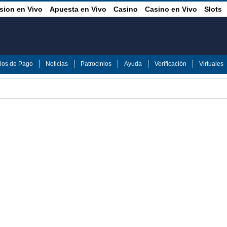
sion en Vivo
Apuesta en Vivo
Casino
Casino en Vivo
Slots
ios de Pago
Noticias
Patrocinios
Ayuda
Verificación
Virtuales