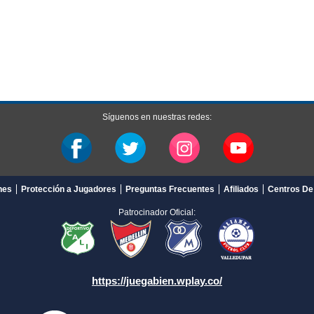
Síguenos en nuestras redes:
nes
Protección a Jugadores
Preguntas Frecuentes
Afiliados
Centros De
Patrocinador Oficial:
https://juegabien.wplay.co/