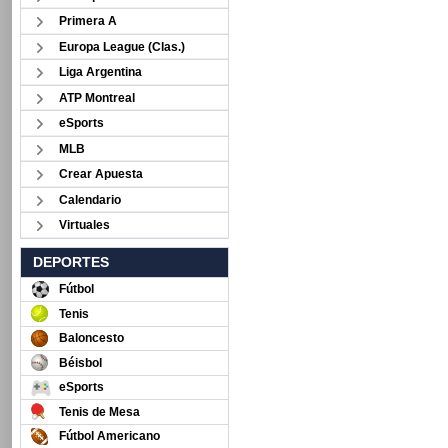
Primera A
Europa League (Clas.)
Liga Argentina
ATP Montreal
eSports
MLB
Crear Apuesta
Calendario
Virtuales
DEPORTES
Fútbol
Américas
Tenis
Brasil
Colombia - Primera A
ATP
Baloncesto
Copa Libertadores
Mexico
Brasil - Serie A
WTA
Montreal - Sencillos
FIBA World Cup (Mujeres)
Béisbol
Colombia - Primera B
Brasil - Copa do Brasil
Competiciones UEFA
Liga MX
Montreal - Doubles
Challenger
Toronto - Sencillos
EE.UU
FIBA World Cup (Mujeres) -
EE.UU
eSports
Ganador
Copa Sudamericana
Brasil - Serie B
Mexico - Liga de Expansion
España
UEFA - Super Copa
Warsaw 125K - Sencillos
UTR Pro Tour
Grodzisk Mazowiecki -
EuroLeague
WNBA
Japón
MLB
eFutbol
Tenis de Mesa
MX
Sencillos
Argentina - Liga Profesional
Brasil - Campeonato Gaucho
UEFA - CHAMPIONS LEAGUE
Reino Unido
Toronto - Doubles
La Liga
Tenis - Futuras
Brisbane - Individuales
NBA - Campeonato
Internacional
EuroLeague (Men)
Minor League Baseball
Republic of Korea
2
NPB
Mexico - Liga MX Femenil
eBasketball
Battle - (8 min. play)
CLASIFICACION
WTT Series
Fútbol Americano
Hagen - Sencillos
Masculino
Chile - Primera División
Segunda
Italia
Inglaterra - Community Shield
NBA - Conferencias
US Open - Hombres