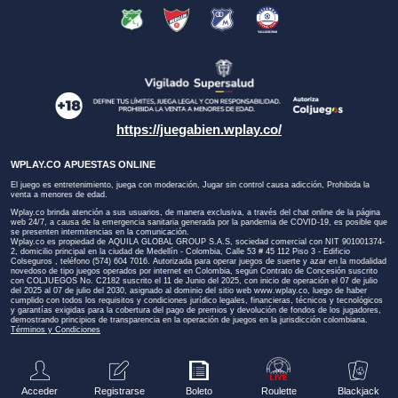
https://juegabien.wplay.co/
WPLAY.CO APUESTAS ONLINE
El juego es entretenimiento, juega con moderación, Jugar sin control causa adicción, Prohibida la
venta a menores de edad.
Wplay.co brinda atención a sus usuarios, de manera exclusiva, a través del chat online de la página
web 24/7, a causa de la emergencia sanitaria generada por la pandemia de COVID-19, es posible que
se presenten intermitencias en la comunicación.
Wplay.co es propiedad de AQUILA GLOBAL GROUP S.A.S, sociedad comercial con NIT 901001374-
2, domicilio principal en la ciudad de Medellín - Colombia, Calle 53 # 45 112 Piso 3 - Edificio
Colseguros , teléfono (574) 604 7016. Autorizada para operar juegos de suerte y azar en la modalidad
novedoso de tipo juegos operados por internet en Colombia, según Contrato de Concesión suscrito
con COLJUEGOS No. C2182 suscrito el 11 de Junio del 2025, con inicio de operación el 07 de julio
del 2025 al 07 de julio del 2030, asignado al dominio del sitio web
www.wplay.co
, luego de haber
cumplido con todos los requisitos y condiciones jurídico legales, financieras, técnicos y tecnológicos
y garantías exigidas para la cobertura del pago de premios y devolución de fondos de los jugadores,
demostrando principios de transparencia en la operación de juegos en la jurisdicción colombiana.
Términos y Condiciones
Acceder
Registrarse
Boleto
Roulette
Blackjack