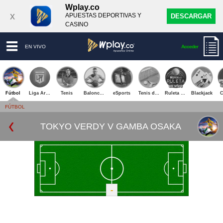
Wplay.co
x
APUESTAS DEPORTIVAS Y
DESCARGAR
CASINO
EN VIVO
Acceder
Fútbol
Liga Argentina
Tenis
Baloncesto
eSports
Tenis de Mesa
Ruleta Envivo
Blackjack
C
FÚTBOL
TOKYO VERDY V GAMBA OSAKA
-