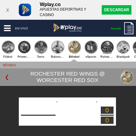
Wplay.co
x
APUESTAS DEPORTIVAS Y
DESCARGAR
CASINO
EN VIVO
Acceder
Fútbol
Primera A
Tenis
Baloncesto
Béisbol
eSports
Ruleta Envivo
Blackjack
C
BÉISBOL
ROCHESTER RED WINGS @
WORCESTER RED SOX
<
>
0
0