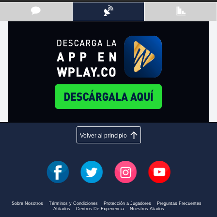
Volver al principio
Sobre Nosotros
Términos y Condiciones
Protección a Jugadores
Preguntas Frecuentes
Afiliados
Centros De Experiencia
Nuestros Aliados