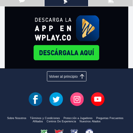
Volver al principio
Sobre Nosotros
Términos y Condiciones
Protección a Jugadores
Preguntas Frecuentes
Afiliados
Centros De Experiencia
Nuestros Aliados