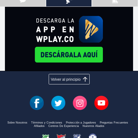
Volver al principio
Sobre Nosotros
Términos y Condiciones
Protección a Jugadores
Preguntas Frecuentes
Afiliados
Centros De Experiencia
Nuestros Aliados