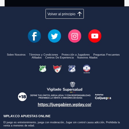
Volver al principio
Sobre Nosotros
Términos y Condiciones
Protección a Jugadores
Preguntas Frecuentes
Afiliados
Centros De Experiencia
Nuestros Aliados
https://juegabien.wplay.co/
WPLAY.CO APUESTAS ONLINE
El juego es entretenimiento, juega con moderación, Jugar sin control causa adicción, Prohibida la
venta a menores de edad.