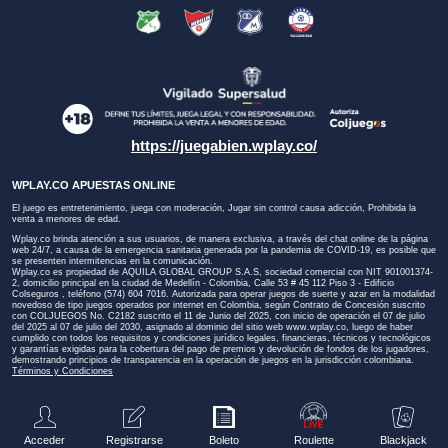
https://juegabien.wplay.co/
WPLAY.CO APUESTAS ONLINE
El juego es entretenimiento, juega con moderación, Jugar sin control causa adicción, Prohibida la
venta a menores de edad.
Wplay.co brinda atención a sus usuarios, de manera exclusiva, a través del chat online de la página
web 24/7, a causa de la emergencia sanitaria generada por la pandemia de COVID-19, es posible que
se presenten intermitencias en la comunicación.
Wplay.co es propiedad de AQUILA GLOBAL GROUP S.A.S, sociedad comercial con NIT 901001374-
2, domicilio principal en la ciudad de Medellín - Colombia, Calle 53 # 45 112 Piso 3 - Edificio
Colseguros , teléfono (574) 604 7016. Autorizada para operar juegos de suerte y azar en la modalidad
novedoso de tipo juegos operados por internet en Colombia, según Contrato de Concesión suscrito
con COLJUEGOS No. C2182 suscrito el 11 de Junio del 2025, con inicio de operación el 07 de julio
del 2025 al 07 de julio del 2030, asignado al dominio del sitio web
www.wplay.co
, luego de haber
cumplido con todos los requisitos y condiciones jurídico legales, financieras, técnicos y tecnológicos
y garantías exigidas para la cobertura del pago de premios y devolución de fondos de los jugadores,
demostrando principios de transparencia en la operación de juegos en la jurisdicción colombiana.
Términos y Condiciones
Acceder
Registrarse
Boleto
Roulette
Blackjack