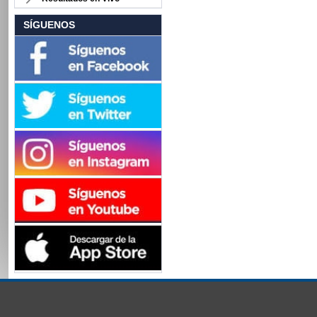
Escocia - League Cup
Suiza - Challenge League
Grecia - Super League
Turquía - TFF League 1
SÍGUENOS
UEFA - Euro 2028
Ucrania - Premier League
Irlanda - Division Premier