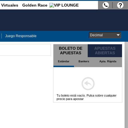
Virtuales
Golden Race
Decimal
Juego Responsable
BOLETO DE
APUESTAS
APUESTAS
ABIERTAS
Estándar
Bankers
Apta. Rápida
Tu boleto está vacío. Pulsa sobre cualquier
precio para apostar