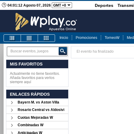
Deportes
Transmi
04:01:12 Agosto 07, 2026
GMT +0
Inicio
Promociones
TorneoW
Med
Buscar eventos, juegos
El evento ha finalizado
MIS FAVORITOS
Actualmente no tiene favoritos.
Añada favoritos para verlos
siempre aquí
ENLACES RÁPIDOS
Bayern M. vs Aston Villa
Rosario Central vs Aldosivi
Cuotas Mejoradas W
Combinadas W
Anticipadas W