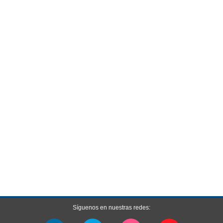
Síguenos en nuestras redes: