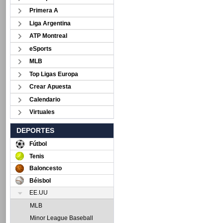
Primera A
Liga Argentina
ATP Montreal
eSports
MLB
Top Ligas Europa
Crear Apuesta
Calendario
Virtuales
DEPORTES
Fútbol
Américas
Tenis
Brasil
Colombia - Primera A
ATP
Baloncesto
Copa Libertadores
Mexico
Brasil - Serie A
WTA
Montreal - Sencillos
FIBA World Cup (Mujeres)
Béisbol
Colombia - Primera B
Brasil - Serie B
Competiciones UEFA
Liga MX
Montreal - Doubles
Challenger
Toronto - Sencillos
EE.UU
FIBA World Cup (Mujeres) -
EE.UU
Ganador
Copa Sudamericana
Brasil - Serie C
Mexico - Liga de Expansion
España
UEFA - Super Copa
Warsaw 125K - Sencillos
UTR Pro Tour
Grodzisk Mazowiecki -
EuroLeague
WNBA
MX
MLB
Sencillos
Argentina - Liga Profesional
U20 Leagues
UEFA - CHAMPIONS LEAGUE
Reino Unido
Toronto - Doubles
La Liga
Tenis - Futuras
Brisbane - Individuales
NBA - Campeonato
España
EuroLeague (Men)
Mexico - Liga MX Femenil
CLASIFICACION
Hagen - Sencillos
Masculino
Minor League Baseball
Chile - Primera División
Warsaw 125K - Doubles
Segunda
Italia
Inglaterra - Community Shield
NBA - Conferencias
US Open - Hombres