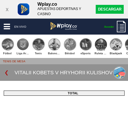
Wplay.co
x
APUESTAS DEPORTIVAS Y
DESCARGAR
CASINO
EN VIVO
Acceder
Fútbol
Liga Argentina
Tenis
Baloncesto
Béisbol
eSports
Ruleta Envivo
Blackjack
C
TENIS DE MESA
VITALII KOBETS V HRYHORII KULISHOV
TOTAL