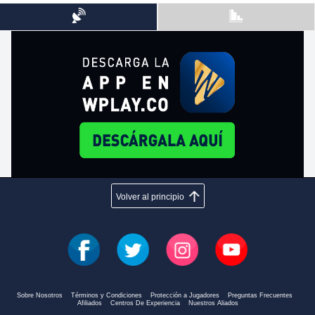
Volver al principio
Sobre Nosotros
Términos y Condiciones
Protección a Jugadores
Preguntas Frecuentes
Afiliados
Centros De Experiencia
Nuestros Aliados