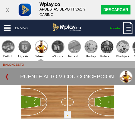
Wplay.co
x
APUESTAS DEPORTIVAS Y
DESCARGAR
CASINO
EN VIVO
Acceder
Fútbol
Liga Argentina
Baloncesto
eSports
Tenis de Mesa
Hockey
Ruleta Envivo
Blackjack
BALONCESTO
PUENTE ALTO V CDU CONCEPCION
-