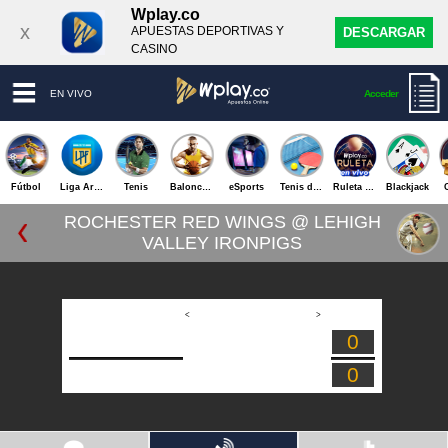
Wplay.co
x
APUESTAS DEPORTIVAS Y
DESCARGAR
CASINO
EN VIVO
Acceder
Fútbol
Liga Argentina
Tenis
Baloncesto
eSports
Tenis de Mesa
Ruleta Envivo
Blackjack
ROCHESTER RED WINGS @ LEHIGH
VALLEY IRONPIGS
<
>
0
0