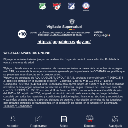
TORNEOW
CONFIGURACIÓN
Formato de cuotas
https://juegabien.wplay.co/
Modo Boleto de
Apuesta
WPLAY.CO APUESTAS ONLINE
El juego es entretenimiento, juega con moderación, Jugar sin control causa adicción, Prohibida la
venta a menores de edad.
Wplay.co brinda atención a sus usuarios, de manera exclusiva, a través del chat online de la página
Idioma
web 24/7, a causa de la emergencia sanitaria generada por la pandemia de COVID-19, es posible que
se presenten intermitencias en la comunicación.
Wplay.co es propiedad de AQUILA GLOBAL GROUP S.A.S, sociedad comercial con NIT 901001374-
2, domicilio principal en la ciudad de Medellín - Colombia, Calle 53 # 45 112 Piso 3 - Edificio
Colseguros , teléfono (574) 604 7016. Autorizada para operar juegos de suerte y azar en la modalidad
Zona Horaria
novedoso de tipo juegos operados por internet en Colombia, según Contrato de Concesión suscrito
con COLJUEGOS No. C2182 suscrito el 11 de Junio del 2025, con inicio de operación el 07 de julio
11:08:46 | Agosto.09,2026
del 2025 al 07 de julio del 2030, asignado al dominio del sitio web
www.wplay.co
, luego de haber
cumplido con todos los requisitos y condiciones jurídico legales, financieras, técnicos y tecnológicos
y garantías exigidas para la cobertura del pago de premios y devolución de fondos de los jugadores,
demostrando principios de transparencia en la operación de juegos en la jurisdicción colombiana.
Términos y Condiciones
Acceder
Registrarse
Boleto
Roulette
Blackjack