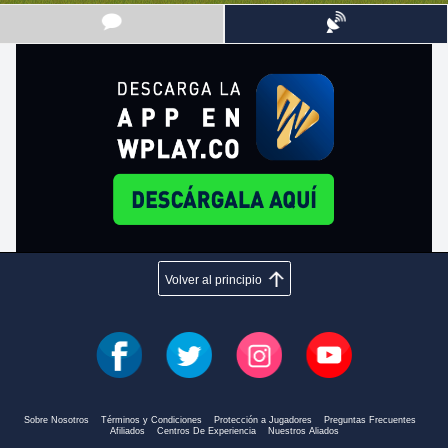
PRIMERA
A
LIGA
ARGENTINA
ESPORTS
TRANSMISIÓN
EN VIVO
PROMOCIONES
VIRTUALES
Volver al principio
CALENDARIO
DEPORTIVO
CLUB
SOPORTE
Sobre Nosotros
Términos y Condiciones
Protección a Jugadores
Preguntas Frecuentes
Afiliados
Centros De Experiencia
Nuestros Aliados