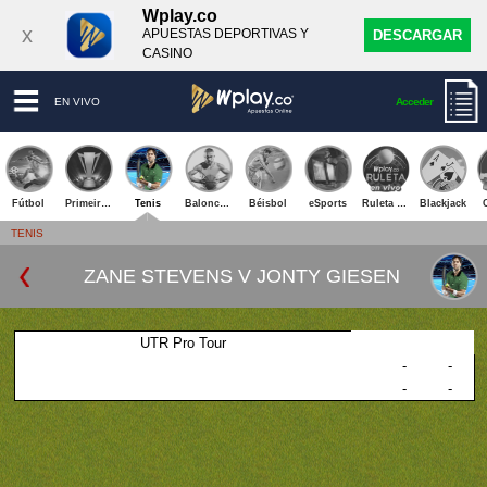
Wplay.co
x
APUESTAS DEPORTIVAS Y
DESCARGAR
CASINO
Cuenta
Buscar
EN VIVO
Acceder
Borrar
eventos,
Todos
juegos
REGÍSTRATE
Fútbol
Primeira Liga
Tenis
Baloncesto
Béisbol
eSports
Ruleta Envivo
Blackjack
DEPORTES
TENIS
EN
VIVO
ZANE STEVENS V JONTY GIESEN
FÚTBOL
UTR Pro Tour
CASINO
-
-
-
-
SLOTS
CUOTAS
MEJORADAS