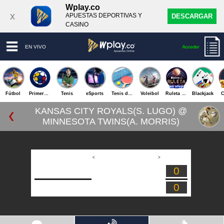
Wplay.co
x
APUESTAS DEPORTIVAS Y
DESCARGAR
CASINO
EN VIVO
Acceder
Fútbol
Primera A
Tenis
eSports
Tenis de Mesa
Voleibol
Ruleta Envivo
Blackjack
C
KANSAS CITY ROYALS(S. LUGO) @
MINNESOTA TWINS(A. MORRIS)
<
>
0
0