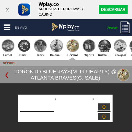
Wplay.co
x
APUESTAS DEPORTIVAS Y
DESCARGAR
CASINO
EN VIVO
Acceder
Fútbol
Primera A
Tenis
Baloncesto
Béisbol
eSports
Ruleta Envivo
Blackjack
BÉISBOL
TORONTO BLUE JAYS(M. FLUHARTY) @
ATLANTA BRAVES(C. SALE)
<
>
0
0