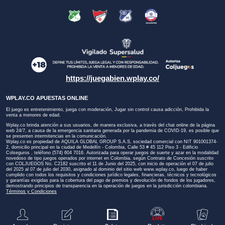
https://juegabien.wplay.co/
WPLAY.CO APUESTAS ONLINE
El juego es entretenimiento, juega con moderación, Jugar sin control causa adicción, Prohibida la
venta a menores de edad.
Wplay.co brinda atención a sus usuarios, de manera exclusiva, a través del chat online de la página
web 24/7, a causa de la emergencia sanitaria generada por la pandemia de COVID-19, es posible que
se presenten intermitencias en la comunicación.
Wplay.co es propiedad de AQUILA GLOBAL GROUP S.A.S, sociedad comercial con NIT 901001374-
2, domicilio principal en la ciudad de Medellín - Colombia, Calle 53 # 45 112 Piso 3 - Edificio
Colseguros , teléfono (574) 604 7016. Autorizada para operar juegos de suerte y azar en la modalidad
novedoso de tipo juegos operados por internet en Colombia, según Contrato de Concesión suscrito
con COLJUEGOS No. C2182 suscrito el 11 de Junio del 2025, con inicio de operación el 07 de julio
del 2025 al 07 de julio del 2030, asignado al dominio del sitio web
www.wplay.co
, luego de haber
cumplido con todos los requisitos y condiciones jurídico legales, financieras, técnicos y tecnológicos
y garantías exigidas para la cobertura del pago de premios y devolución de fondos de los jugadores,
demostrando principios de transparencia en la operación de juegos en la jurisdicción colombiana.
Términos y Condiciones