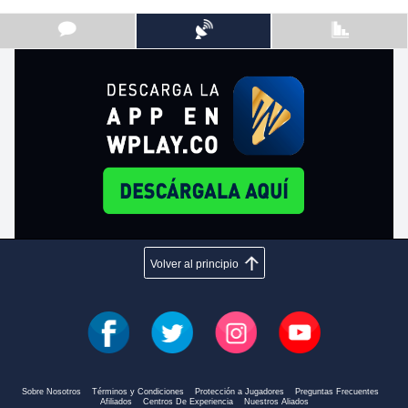
Volver al principio
Sobre Nosotros
Términos y Condiciones
Protección a Jugadores
Preguntas Frecuentes
Afiliados
Centros De Experiencia
Nuestros Aliados