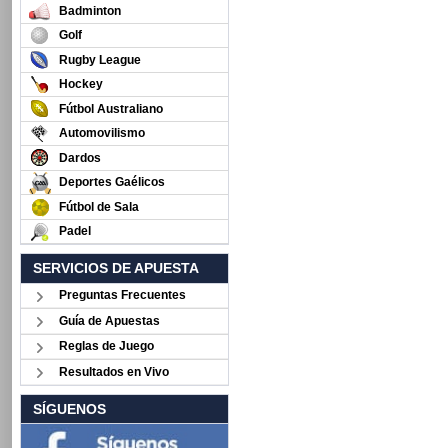
Finland - Kolmonen
New Zealand NPC
Alemania - Bundesliga
Futuras
Hamburg (Mujeres)
Premiership
UFC Fight Night - Rodriguez
Vuelta a Espana
Clasificación General
Esquí­ Alpino Hombres
Badminton
Guatemala - Liga Nacional
Estonia - Meistriliiga
Ganador
vs Silva
Noruega - Eliteserien
Francia - Ligue 1
Torneo de las Seis Naciones
Suecia - Allsvenskan
Apuesta Partido
Clasificación General
Esquí­ Alpino Mujeres
FIS World Cup
Honduras - Liga Nacional
Faroe Islands - Premier
Internacional
Golf
UFC 331 - Van vs Pantoja 2
Noruega - 1ra. División
Portugal - Primeira Liga
League
Sweden - Elitettan
Rugby World Cup
Futuras
Nicaragua - Primera Division
Biatlón Hombres
FIS World Cup
Korea Masters - Individuales
PGA Tour
Rugby League
Noruega - Division 2
México - Liga MX
Georgia - Erovnuli Liga
USA - National Soccer League
Masculino
Ganador Final
Panama - Liga Panamena
Ski Jumping Men
IBU World Cup
LIV Tour
Ganador Final
NRL
Hockey
Noruega - Division 3
Mexico - Liga de Expansion
Copa del Grecia
Women - Club Friendlies
Korea Masters - Men's
Panama - Liga Prom
MX
IBU World Cup - 4x7.5 km
FIS World Cup
Doubles
2do Round 3 Bolas
The Open Championship
Ganador Final
Suecia - Allsvenskan
Super Liga
Apuesta Partido
Hungría - NB1
Women International - Africa
Mundial
Fútbol Australiano
Relay
Paraguay - Primera Division B
EE.UU - MLS
Cup of Nations
Korea Masters - Mujeres
2do Round Partido 18 Hoyos
Top Golfer by Category
The PGA Championship
Suecia - Superettan
Ganador Final
Mundial
Islandia - 1. División
Apuesta Partido
Ganador
Dobles
AFL
Automovilismo
Paraguay - Primera Division
Brasil - Serie A
UEFA CHAMPIONS LEAGUE
2do Round 6 golfistas
Finalizará entre los 10
Suecia - División 1
US Open
Ganador Final
Reserves
Islandia - 3. Division
Ganador Final
(MUJERES)
Korea Masters - Dobles Mixto
AFL Women
Apuesta Partido
primeros
Formula 1
Dardos
Panama - Liga Panamena
Suecia - Division 2
Paraguay - Segunda Division
Iceland - Division 4
US Masters
Ganador Final
Finaliza 5 Mejores
Apuesta Partido
MotoGP
Futures - Ganador Gran
UEFA - Nations League
Modus Super Series
Deportes Gaélicos
Peru - Segunda Division
Israel - League Cup
Premio
Presidents Cup
Ganador Final
2ª Ronda 3 Balls
España - Copa Del Rey
NASCAR
Futures - Ganador Gran
PDC - Campeonato del Mundo
Apuesta Partido
Fútbol
Fútbol de Sala
USA - USL Championship
Kazajistán - Premier League
Coche ganador
Premio
Ryder Cup
Ganador Final
2do Round Partido 18 Hoyos
Inglaterra - EFL Cup
IndyCar
Carrera
Ganador
Hurling
Club Football
Empate No Accion
Dominica - Premier League
Argentina
Padel
Kazakhstan - Division 1
terminará en el podio
Solheim Cup
Ganador Final
Inglaterra - FA Cup
Nascar Cup Series
Speedway
Ganador
Ganador
2do Round 6 golfistas
Camogie
Letonia - Virsliga
Ganador del Campeonato de
Primera Division
Premier Padel Tour
Ganador Final
Alemania - DFB Pokal
Pilotos
O'Reilly Auto Parts Series
SERVICIOS DE APUESTA
Mundial
Senior Camogie
Lituania 1 Lyga
London - Partidos másculinos
Championship
Holanda - Eredivisie
Constructors Championship
Latvian Grand Prix
Montenegro - Prva Liga
Preguntas Frecuentes
Ganador
London - Partidos Femeninos
Club Hurling
Holanda - Copa KNVB
World Championship Ganador
Holanda - Eredivisie
Apuestas Encuentros
Guía de Apuestas
Ganador
Inglaterra - Championship
Temporada
North Macedonia - First
Inglaterra - League One
League
Reglas de Juego
Constructors Apuestas
Encuentros Temporada
Inglaterra - League Two
Polonia - Ekstraklasa
Resultados en Vivo
Inglaterra - National League
Polonia - I liga
Alemania - Bundesliga 2
Polonia - III Liga
SÍGUENOS
Bélgica - 1ra División A
Portugal - Segunda Liga
Suecia - Allsvenskan
Portugal - Liga Portugal 3