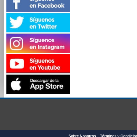
Noruega - Eliteserien
Rumanía - Liga 1
Escocia - Premiership
Rumania - Liga 2
Escocia - League Cup
Serbia - Super Liga
Grecia - Super League
Eslovaquia - Super Liga
UEFA - Euro 2028
Eslovaquia - 2. Liga
Irlanda - Division Premier
Slovakia - 3. Liga
Eslovenia - Prva Liga
Slovenia - Division 2
Suiza - Super Liga
Suiza - Challenge League
Switzerland - Promotion
League
Turquía - TFF League 1
Ucrania - Premier League
Sobre Nosotros
Términos y Condicio