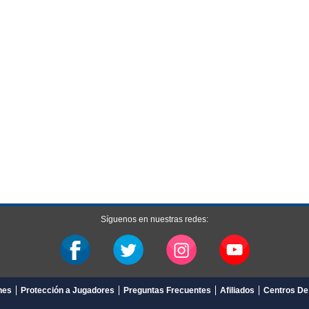
Síguenos en nuestras redes:
nes
Protección a Jugadores
Preguntas Frecuentes
Afiliados
Centros De