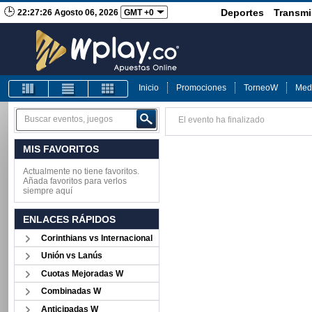
Deportes
Transmi
22:27:27 Agosto 06, 2026
GMT +0
Inicio
Promociones
TorneoW
Med
Buscar eventos, juegos
El evento ha finalizado
MIS FAVORITOS
Actualmente no tiene favoritos.
Añada favoritos para verlos
siempre aquí
ENLACES RÁPIDOS
Corinthians vs Internacional
Unión vs Lanús
Cuotas Mejoradas W
Combinadas W
Anticipadas W