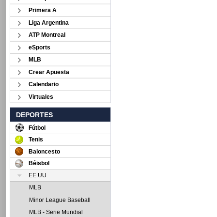
Primera A
Liga Argentina
ATP Montreal
eSports
MLB
Crear Apuesta
Calendario
Virtuales
DEPORTES
Fútbol
Américas
Tenis
Brasil
Colombia - Primera A
ATP
Baloncesto
Copa Libertadores
Mexico
Brasil - Serie A
WTA
Montreal - Sencillos
FIBA World Cup (Mujeres)
Béisbol
Colombia - Primera B
Brasil - Copa do Brasil
Competiciones UEFA
Liga MX
Montreal - Doubles
Challenger
Toronto - Sencillos
EE.UU
FIBA World Cup (Mujeres) -
EE.UU
Ganador
Copa Sudamericana
Brasil - Serie B
Mexico - Liga de Expansion
España
UEFA - Super Copa
Warsaw 125K - Sencillos
UTR Pro Tour
Grodzisk Mazowiecki -
EuroLeague
WNBA
MX
MLB
Sencillos
Argentina - Liga Profesional
Brasil - Serie C
UEFA - CHAMPIONS LEAGUE
Reino Unido
Toronto - Doubles
La Liga
Tenis - Futuras
Brisbane - Individuales
NBA - Campeonato
Internacional
EuroLeague (Men)
Mexico - Liga MX Femenil
CLASIFICACION
Hagen - Sencillos
Masculino
Minor League Baseball
Chile - Primera División
Brasil - Campeonato Gaucho
Warsaw 125K - Doubles
Segunda
Italia
Inglaterra - Community Shield
NBA - Conferencias
US Open - Hombres
EuroLeague Ganador
España
FIBA CAMPEONATO
2
Estambul 2 - Sencillos
Newport Beach - Individuales
EE.UU - MLS
SUDAMERICANO
MLB - Serie Mundial
Inglaterra - Premier League
Francia
Serie A
NBA - Divisiones
US Open - Mujeres
Masculino
Mexico
Liga ACB Ganador
(FEMENINA)