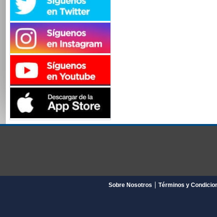
Escocia - Premiership
Escocia - League Cup
Grecia - Super League
UEFA - Euro 2028
Irlanda - Division Premier
Sobre Nosotros
Términos y Condicio