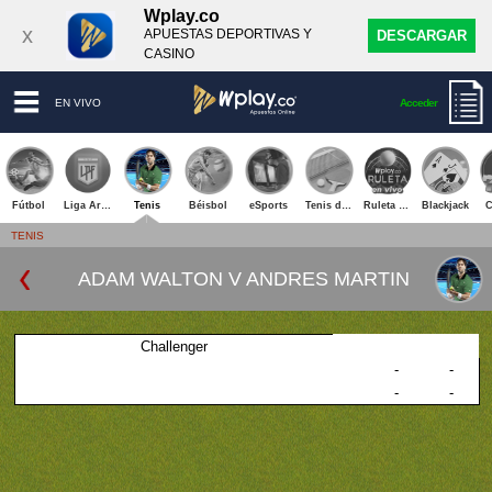
Wplay.co
x
APUESTAS DEPORTIVAS Y
DESCARGAR
CASINO
EN VIVO
Acceder
Fútbol
Liga Argentina
Tenis
Béisbol
eSports
Tenis de Mesa
Ruleta Envivo
Blackjack
C
TENIS
ADAM WALTON V ANDRES MARTIN
Challenger
-
-
-
-