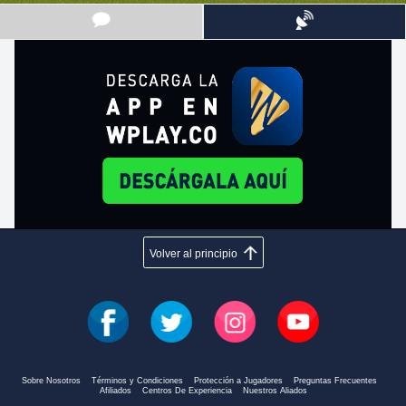
Volver al principio
Sobre Nosotros
Términos y Condiciones
Protección a Jugadores
Preguntas Frecuentes
Afiliados
Centros De Experiencia
Nuestros Aliados