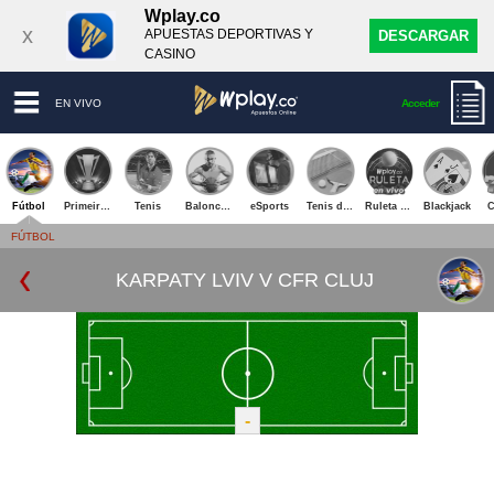
Wplay.co
x
APUESTAS DEPORTIVAS Y
DESCARGAR
CASINO
EN VIVO
Acceder
Fútbol
Primeira Liga
Tenis
Baloncesto
eSports
Tenis de Mesa
Ruleta Envivo
Blackjack
C
FÚTBOL
KARPATY LVIV V CFR CLUJ
-